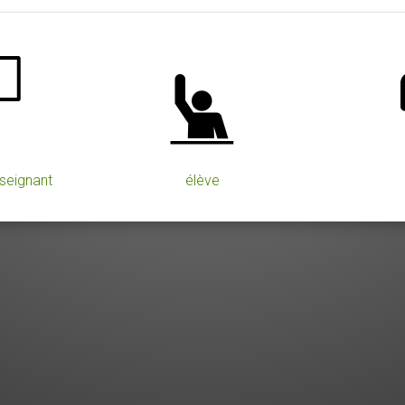
seignant
élève