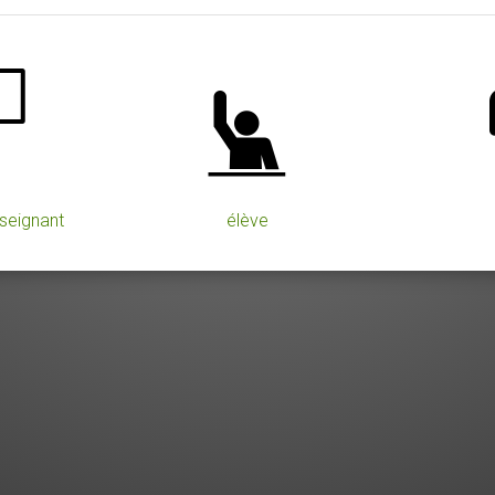
seignant
élève