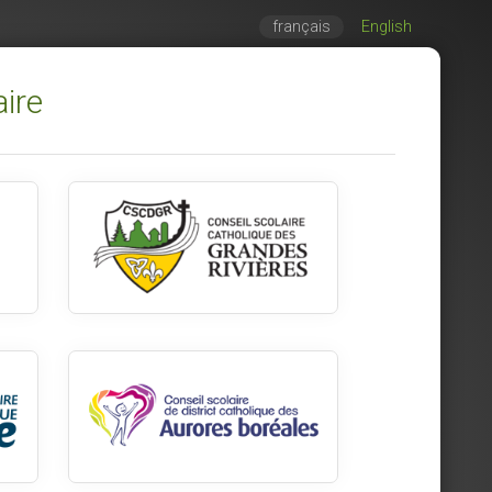
français
English
aire