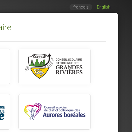
français
English
aire