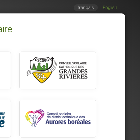
français
English
aire