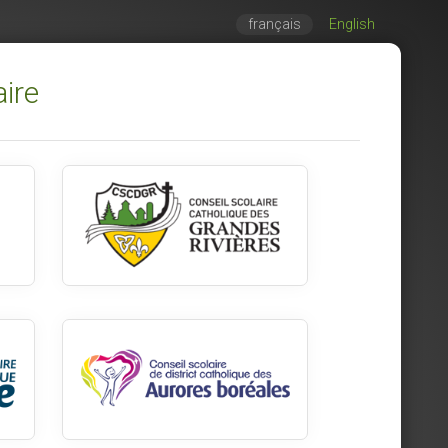
français
English
aire