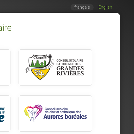
français
English
aire